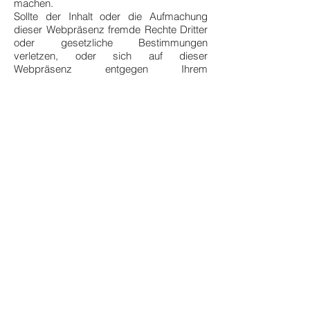
machen.
Sollte der Inhalt oder die Aufmachung
dieser Webpräsenz fremde Rechte Dritter
oder gesetzliche Bestimmungen
verletzen, oder sich auf dieser
Webpräsenz entgegen Ihrem
Einverständnis Ihr geschützter
Markenname befinden, so wird um eine
entsprechende Nachricht ohne Kostennote
an den im Impressum ausgewiesenen
Administrator gebeten. Wir garantieren,
dass zu Recht beanstandete Passagen
unverzüglich entfernt werden, ohne dass
es von Ihrer Seite der Einschaltung eines
Rechtsbeistandes bedarf. Wir bitten um
Verständnis, dass wir gegebenenfalls von
Ihnen ohne vorherige Kontaktaufnahme
ausgelöste Kosten vollumfänglich
zurückweisen werden.
Impressum
Datenschutz
Urheber und